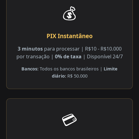
💰
PIX Instantâneo
3 minutos
para processar | R$10 - R$10.000
por transação |
0% de taxa
| Disponível 24/7
Bancos:
Todos os bancos brasileiros |
Limite
diário:
R$ 50.000
💳