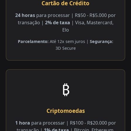
Cartão de Crédito
24 horas
para processar | R$50 - R$5.000 por
transação |
2% de taxa
| Visa, Mastercard,
Elo
Parcelamento:
Até 12x sem juros |
Segurança:
3D Secure
₿
Criptomoedas
1 hora
para processar | R$100 - R$20.000 por
transação |
1% de taxa
| Bitcoin, Ethereum,