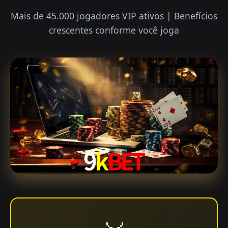
Mais de 45.000 jogadores VIP ativos | Benefícios
crescentes conforme você joga