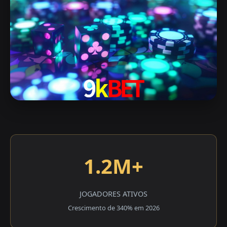
1.2M+
JOGADORES ATIVOS
Crescimento de 340% em 2026