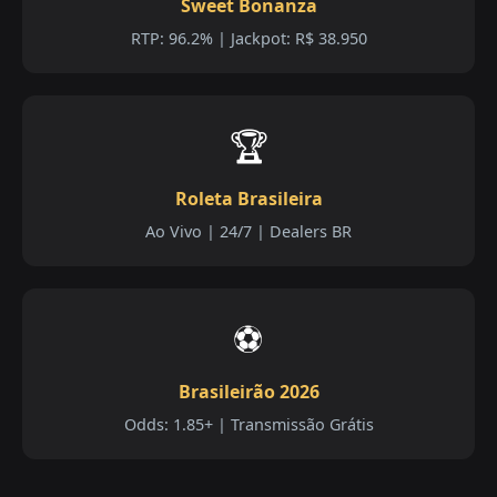
Sweet Bonanza
RTP: 96.2% | Jackpot: R$ 38.950
🏆
Roleta Brasileira
Ao Vivo | 24/7 | Dealers BR
⚽
Brasileirão 2026
Odds: 1.85+ | Transmissão Grátis