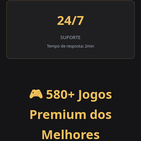
24/7
SUPORTE
Tempo de resposta: 2min
🎮 580+ Jogos
Premium dos
Melhores