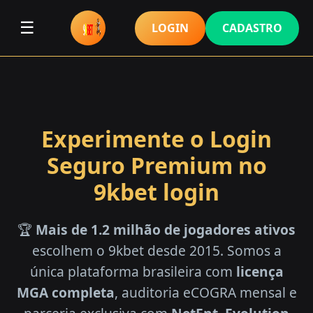
☰
LOGIN
CADASTRO
Experimente o Login
Seguro Premium no
9kbet login
🏆
Mais de 1.2 milhão de jogadores ativos
escolhem o 9kbet desde 2015. Somos a
única plataforma brasileira com
licença
MGA completa
, auditoria eCOGRA mensal e