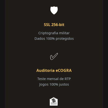
🛡️
SSL 256-bit
Criptografia militar
Dados 100% protegidos
✅
Auditoria eCOGRA
Teste mensal de RTP
Jogos 100% justos
🏦