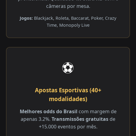
câmeras por mesa.
Jogos:
Blackjack, Roleta, Baccarat, Poker, Crazy
Time, Monopoly Live
⚽
Apostas Esportivas (40+
modalidades)
Melhores odds do Brasil
com margem de
apenas 3.2%.
Transmissões gratuitas
de
+15.000 eventos por mês.