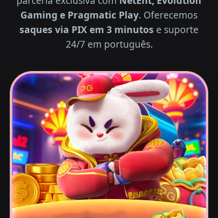
parceria exclusiva com
NetEnt, Evolution
Gaming e Pragmatic Play
. Oferecemos
saques via PIX em 3 minutos
e suporte
24/7 em português.