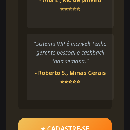
- Ana L., Rio de Janeiro
⭐⭐⭐⭐⭐
"Sistema VIP é incrível! Tenho
gerente pessoal e cashback
toda semana."
- Roberto S., Minas Gerais
⭐⭐⭐⭐⭐
⭐ CADASTRE-SE