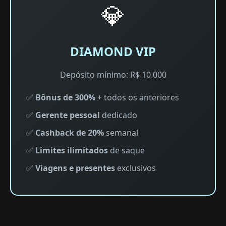
💎
DIAMOND VIP
Depósito mínimo: R$ 10.000
✅
Bônus de 300%
+ todos os anteriores
✅
Gerente pessoal
dedicado
✅
Cashback de 20%
semanal
✅
Limites ilimitados
de saque
✅
Viagens e presentes
exclusivos