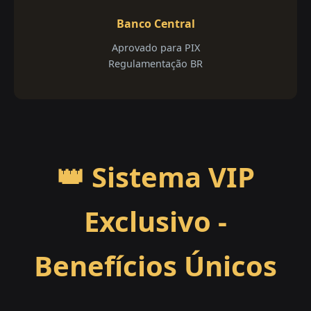
Banco Central
Aprovado para PIX
Regulamentação BR
👑 Sistema VIP
Exclusivo -
Benefícios Únicos