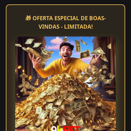
🎁 OFERTA ESPECIAL DE BOAS-
VINDAS - LIMITADA!