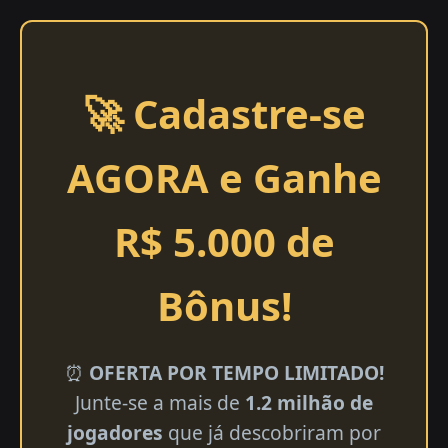
🚀 Cadastre-se
AGORA e Ganhe
R$ 5.000 de
Bônus!
⏰
OFERTA POR TEMPO LIMITADO!
Junte-se a mais de
1.2 milhão de
jogadores
que já descobriram por