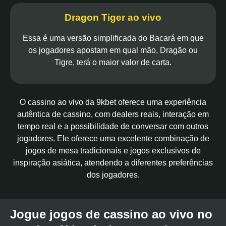
Dragon Tiger ao vivo
Essa é uma versão simplificada do Bacará em que
os jogadores apostam em qual mão, Dragão ou
Tigre, terá o maior valor de carta.
O cassino ao vivo da 9kbet oferece uma experiência
autêntica de cassino, com dealers reais, interação em
tempo real e a possibilidade de conversar com outros
jogadores. Ele oferece uma excelente combinação de
jogos de mesa tradicionais e jogos exclusivos de
inspiração asiática, atendendo a diferentes preferências
dos jogadores.
Jogue jogos de cassino ao vivo no