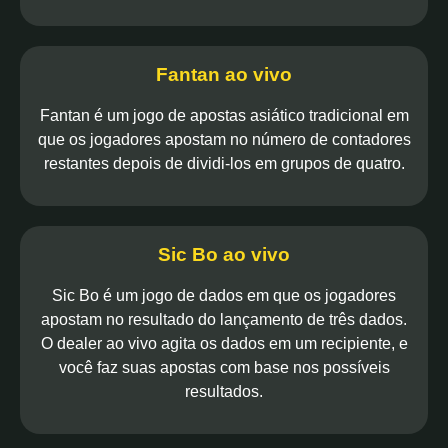
Fantan ao vivo
Fantan é um jogo de apostas asiático tradicional em
que os jogadores apostam no número de contadores
restantes depois de dividi-los em grupos de quatro.
Sic Bo ao vivo
Sic Bo é um jogo de dados em que os jogadores
apostam no resultado do lançamento de três dados.
O dealer ao vivo agita os dados em um recipiente, e
você faz suas apostas com base nos possíveis
resultados.