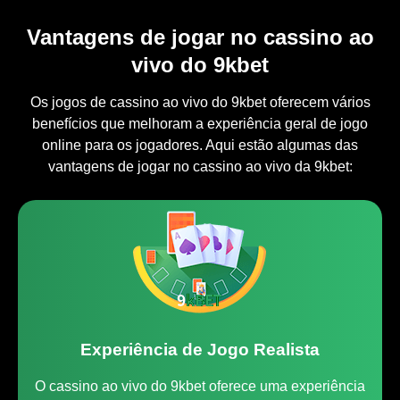
Vantagens de jogar no cassino ao
vivo do 9kbet
Os jogos de cassino ao vivo do 9kbet oferecem vários
benefícios que melhoram a experiência geral de jogo
online para os jogadores. Aqui estão algumas das
vantagens de jogar no cassino ao vivo da 9kbet:
Experiência de Jogo Realista
O cassino ao vivo do 9kbet oferece uma experiência