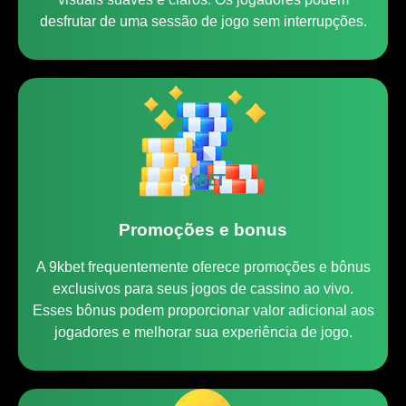
desfrutar de uma sessão de jogo sem interrupções.
Promoções e bonus
A 9kbet frequentemente oferece promoções e bônus
exclusivos para seus jogos de cassino ao vivo.
Esses bônus podem proporcionar valor adicional aos
jogadores e melhorar sua experiência de jogo.