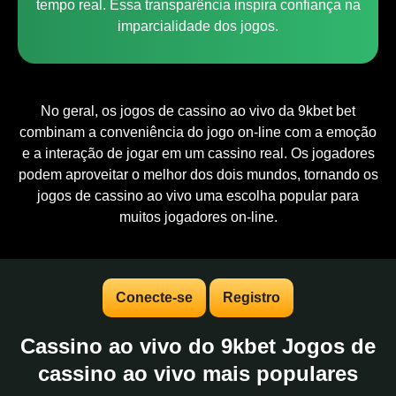
tempo real. Essa transparência inspira confiança na
imparcialidade dos jogos.
No geral, os jogos de cassino ao vivo da 9kbet bet
combinam a conveniência do jogo on-line com a emoção
e a interação de jogar em um cassino real. Os jogadores
podem aproveitar o melhor dos dois mundos, tornando os
jogos de cassino ao vivo uma escolha popular para
muitos jogadores on-line.
Conecte-se
Registro
Cassino ao vivo do 9kbet Jogos de
cassino ao vivo mais populares