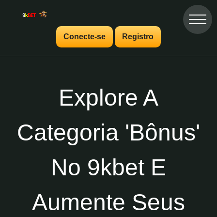
Conecte-se
Registro
Explore A
Categoria 'Bônus'
No 9kbet E
Aumente Seus