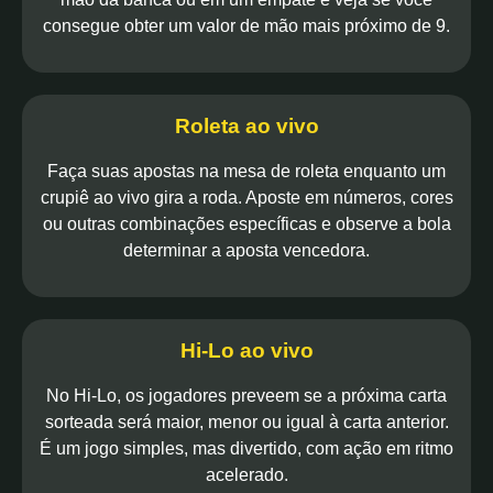
consegue obter um valor de mão mais próximo de 9.
Roleta ao vivo
Faça suas apostas na mesa de roleta enquanto um
crupiê ao vivo gira a roda. Aposte em números, cores
ou outras combinações específicas e observe a bola
determinar a aposta vencedora.
Hi-Lo ao vivo
No Hi-Lo, os jogadores preveem se a próxima carta
sorteada será maior, menor ou igual à carta anterior.
É um jogo simples, mas divertido, com ação em ritmo
acelerado.