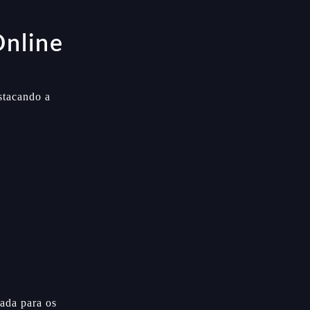
nline
stacando a
ada para os