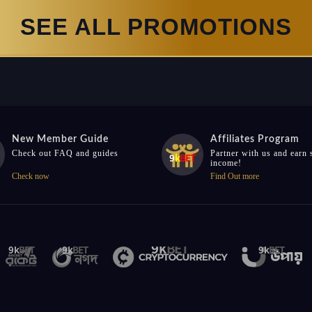
SEE ALL PROMOTIONS
New Member Guide
Affiliates Program
Check out FAQ and guides
Partner with us and earn
income!
Check now
Find Out more