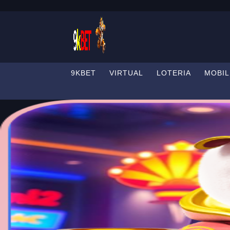
9KBET
VIRTUAL
LOTERIA
MOBIL