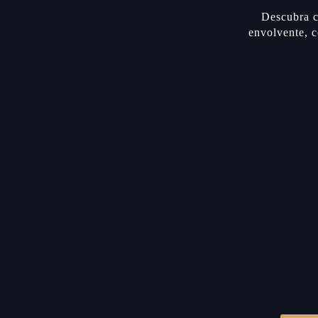
Descubra c
envolvente, c