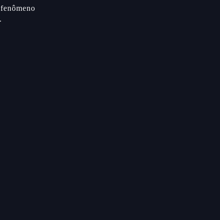
m fenômeno
.