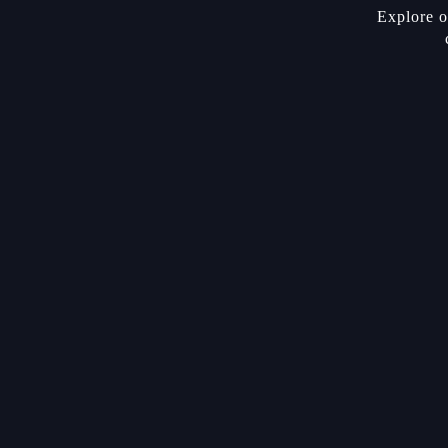
Explore o