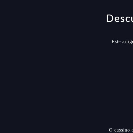
Desc
Este arti
O cassino 