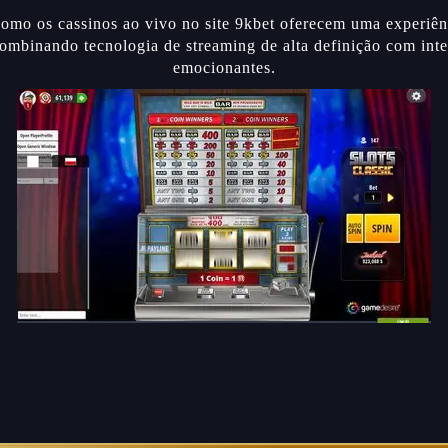
omo os cassinos ao vivo no site 9kbet oferecem uma experiên
ombinando tecnologia de streaming de alta definição com inte
emocionantes.