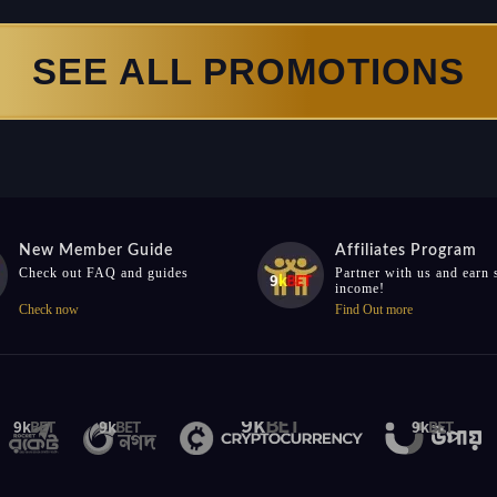
SEE ALL PROMOTIONS
New Member Guide
Affiliates Program
Check out FAQ and guides
Partner with us and earn
income!
Check now
Find Out more