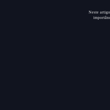
Neste artig
importânc