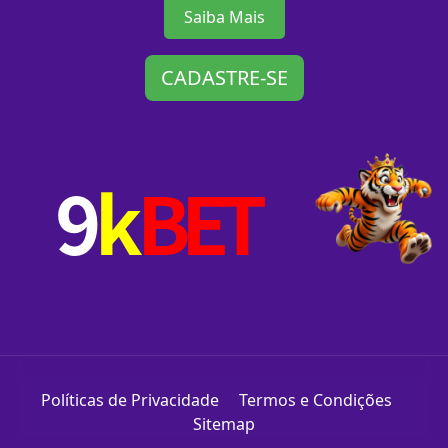
Saiba Mais
CADASTRE-SE
Políticas de Privacidade
Termos e Condições
Sitemap