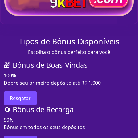
Tipos de Bônus Disponíveis
Escolha o bônus perfeito para você
🎁 Bônus de Boas-Vindas
100%
Dobre seu primeiro depósito até R$ 1.000
Resgatar
🔄 Bônus de Recarga
50%
Bônus em todos os seus depósitos