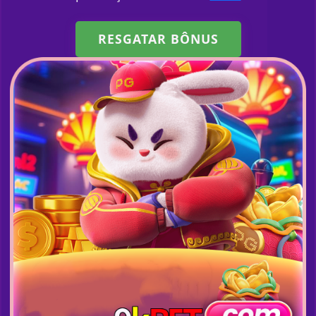
RESGATAR BÔNUS