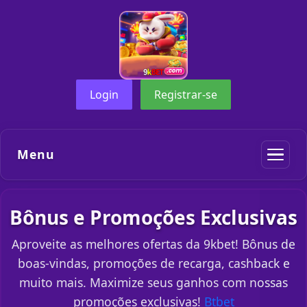
Login
Registrar-se
Menu
Bônus e Promoções Exclusivas
Aproveite as melhores ofertas da 9kbet! Bônus de
boas-vindas, promoções de recarga, cashback e
muito mais. Maximize seus ganhos com nossas
promoções exclusivas!
Btbet