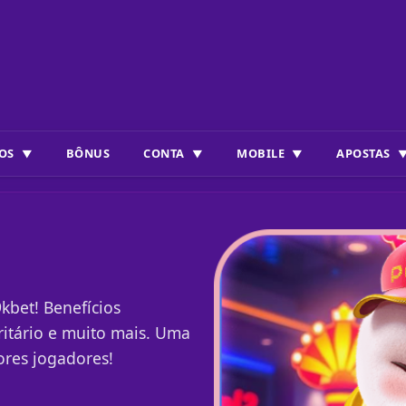
OS
BÔNUS
CONTA
MOBILE
APOSTAS
kbet! Benefícios
ritário e muito mais. Uma
ores jogadores!