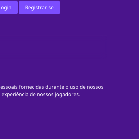
Login
Registrar-se
pessoais fornecidas durante o uso de nossos
a experiência de nossos jogadores.